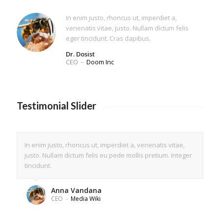
In enim justo, rhoncus ut, imperdiet a,
venenatis vitae, justo. Nullam dictum felis
eger tincidunt. Cras dapibus.
Dr. Dosist
CEO
–
Doom Inc
Testimonial Slider
In enim justo, rhoncus ut, imperdiet a, venenatis vitae,
justo. Nullam dictum felis eu pede mollis pretium. Integer
tincidunt.
Anna Vandana
CEO
–
Media Wiki