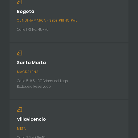
Bogotá
CUNDINAMARCA · SEDE PRINCIPAL
Calle 173 No. 45-76
Santa Marta
MAGDALENA
Calle 5 #5-137 Brisas del Lago
Rodadero Reservado
Villavicencio
META
Calle 26 #36-49