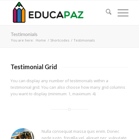
Testimonials
You are here:
Home
/
Shortcodes
/
Testimonials
Testimonial Grid
You can display any number of testimonials within a
testimonial grid. You can also choose how many grid columns
you want to display (minimum: 1, maximum: 4)
Nulla consequat massa quis enim. Donec
pede justo, fringilla vel, aliquet nec, vulputate