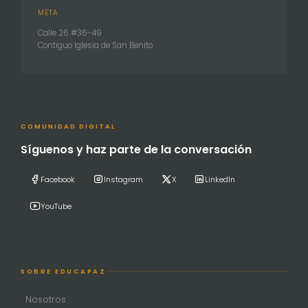
META
Calle 26 #36-49
Contiguo Iglesia de San Benito
COMUNIDAD DIGITAL
Síguenos y haz parte de la conversación
Facebook
Instagram
X
LinkedIn
YouTube
SOBRE EDUCAPAZ
Nosotros