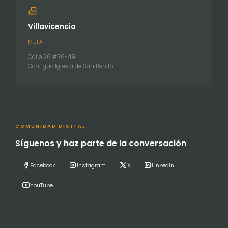
Villavicencio
META
Calle 26 #36-49
Contiguo Iglesia de San Benito
COMUNIDAD DIGITAL
Síguenos y haz parte de la conversación
Facebook
Instagram
X
LinkedIn
YouTube