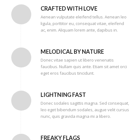
CRAFTED WITH LOVE
Aenean vulputate eleifend tellus. Aenean leo
ligula, porttitor eu, consequat vitae, eleifend
ac, enim. Aliquam lorem ante, dapibus in.
MELODICAL BY NATURE
Donec vitae sapien ut libero venenatis
faucibus. Nullam quis ante. Etiam sit amet orci
eget eros faucibus tincidunt.
LIGHTNING FAST
Donec sodales sagittis magna. Sed consequat,
leo eget bibendum sodales, augue velit cursus
nunc, quis gravida magna mi a libero.
FREAKY FLAGS