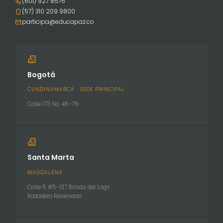
(601) 927 8576
(57) 310 209 9800
participa@educapaz.co
Bogotá
CUNDINAMARCA · SEDE PRINCIPAL
Calle 173 No. 45-76
Santa Marta
MAGDALENA
Calle 5 #5-137 Brisas del Lago
Rodadero Reservado