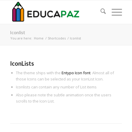
Iconlist
You are here:
Home
/
Shortcodes
/
Iconlist
IconLists
The theme ships with the
Entypo Icon font
. Almost all of
those Icons can be selected as your IconList Icon.
Iconlists can contain any number of List items
Also please note the subtle animation once the users
scrolls to the Icon List.