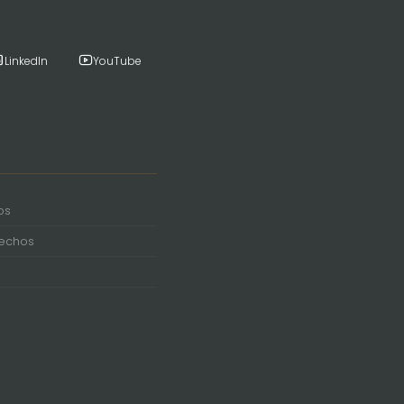
LinkedIn
YouTube
os
rechos