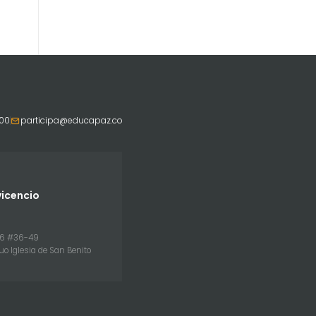
800
participa@educapaz.co
vicencio
26 #36-49
uo Iglesia de San Benito