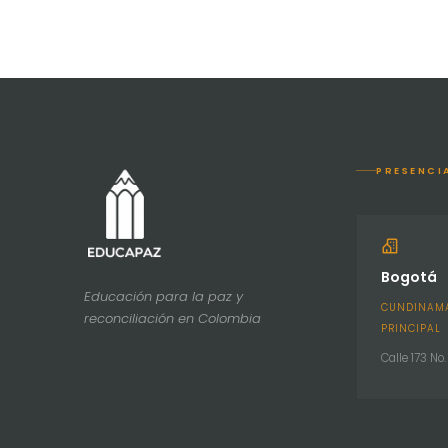
PRESENCI
Bogotá
Educación para la paz y
CUNDINAMA
reconciliación en Colombia
PRINCIPAL
Calle 173 No