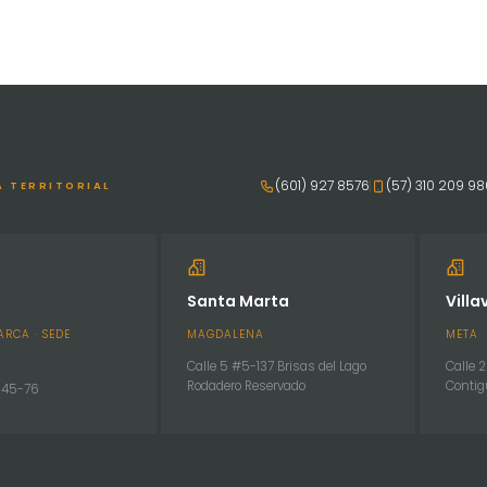
(601) 927 8576
(57) 310 209 9
A TERRITORIAL
Santa Marta
Villa
RCA · SEDE
MAGDALENA
META
Calle 5 #5-137 Brisas del Lago
Calle 
Rodadero Reservado
Contig
. 45-76