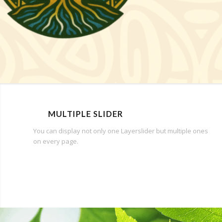
MULTIPLE SLIDER
You can display not only one Layerslider but multiple ones
on every page.