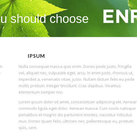
u should choose
IPSUM
an
Nulla consequat massa quis enim. Donec pede justo, fringilla
e
vel, aliquet nec, vulputate eget, arcu. In enim justo, rhoncus ut,
imperdiet a, venenatis vitae, justo. Nullam dictum felis eu pede
mollis pretium. Integer tincidunt. Cras dapibus. Vivamus
elementum semper nisi.
Lorem ipsum dolor sit amet, consectetuer adipiscing elit. Aenea
commodo ligula eget dolor. Aenean massa. Cum sociis natoque
penatibus et magnis dis parturient montes, nascetur ridiculus
mus. Donec quam felis, ultricies nec, pellentesque eu, pretium
quis, sem.