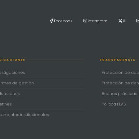
Facebook
Instagram
X
LICACIONES
TRANSPARENCIA
estigaciones
Protección de dat
ormes de gestión
Protección de de
luaciones
Buenas prácticas
etines
Política PEAS
umentos institucionales