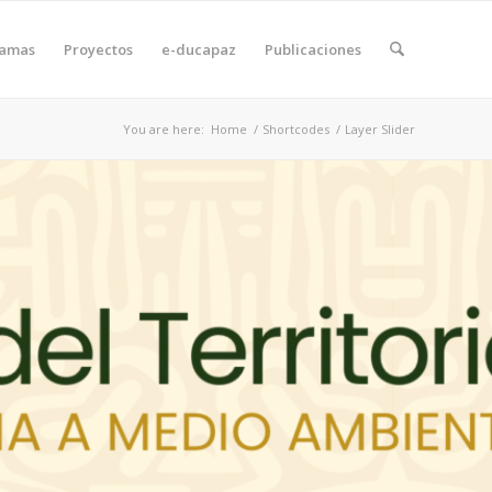
ramas
Proyectos
e-ducapaz
Publicaciones
You are here:
Home
/
Shortcodes
/
Layer Slider