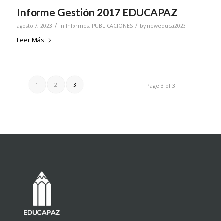
Informe Gestión 2017 EDUCAPAZ
/
/
agosto 7, 2023
in
Informes
,
PUBLICACIONES
by
neweduca2023
Leer Más
1
2
3
Page 3 of 3