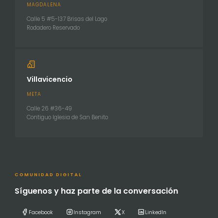
MAGDALENA
Calle 5 #5-137 Brisas del Lago
Rodadero Reservado
Villavicencio
META
Calle 26 #36-49
Contiguo Iglesia de San Benito
COMUNIDAD DIGITAL
Síguenos y haz parte de la conversación
Facebook
Instagram
X
LinkedIn