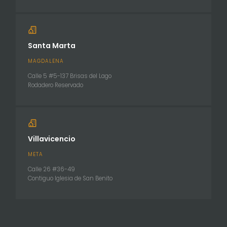
Santa Marta
MAGDALENA
Calle 5 #5-137 Brisas del Lago
Rodadero Reservado
Villavicencio
META
Calle 26 #36-49
Contiguo Iglesia de San Benito