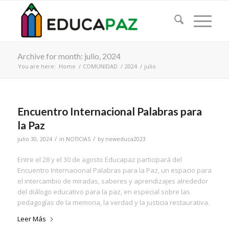
Archive for month: julio, 2024
You are here:
Home
/
COMUNIDAD
/
2024
/
julio
Encuentro Internacional Palabras para
la Paz
/
/
julio 30, 2024
in
NOTICIAS
by
neweduca2023
Entre el 28 y el 30 de agosto Educapaz participará del
Encuentro Internacional Palabras para la Paz, un espacio para
el intercambio de miradas, saberes y aprendizajes alrededor
del diálogo educativo para la paz, en especial sobre las
pedagogías de la memoria, la verdad y la justicia restaurativa.
Leer Más