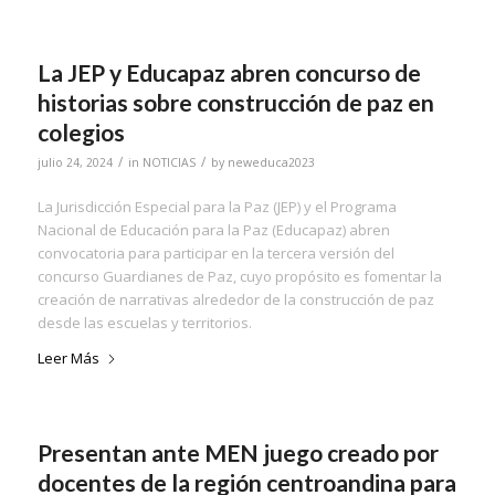
La JEP y Educapaz abren concurso de
historias sobre construcción de paz en
colegios
/
/
julio 24, 2024
in
NOTICIAS
by
neweduca2023
La Jurisdicción Especial para la Paz (JEP) y el Programa
Nacional de Educación para la Paz (Educapaz) abren
convocatoria para participar en la tercera versión del
concurso Guardianes de Paz, cuyo propósito es fomentar la
creación de narrativas alrededor de la construcción de paz
desde las escuelas y territorios.
Leer Más
Presentan ante MEN juego creado por
docentes de la región centroandina para