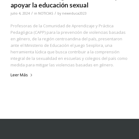
apoyar la educación sexual
/
/
julio 4, 2024
in
NOTICIAS
by
neweduca2023
Profesoras de la Comunidad de Aprendizaje y Práctica
Pedagógica (CAPP) para la prevención de violencias basadas
en género, de la región centroandina del país, presentaron
ante el Ministerio de Educación el juego Sexplora, una
herramienta lúdica que busca contribuir a la comprensión
integral de la sexualidad en escuelas y colegios del país como
medida para mitigar las violencias basadas en género.
Leer Más