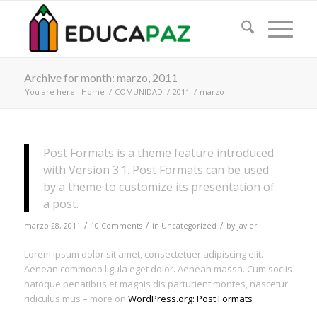
Archive for month: marzo, 2011
You are here:
Home
/
COMUNIDAD
/
2011
/
marzo
Post Formats is a theme feature introduced
with Version 3.1. Post Formats can be used
by a theme to customize its presentation of
a post.
/
/
/
marzo 28, 2011
10 Comments
in
Uncategorized
by
javier
Lorem ipsum dolor sit amet, consectetuer adipiscing elit.
Aenean commodo ligula eget dolor. Aenean massa. Cum sociis
natoque penatibus et magnis dis parturient montes, nascetur
ridiculus mus – more on
WordPress.org: Post Formats