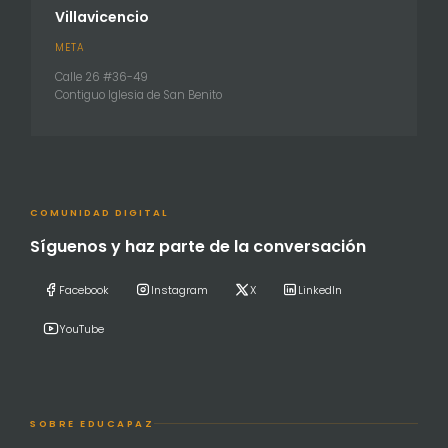
Villavicencio
META
Calle 26 #36-49
Contiguo Iglesia de San Benito
COMUNIDAD DIGITAL
Síguenos y haz parte de la conversación
Facebook
Instagram
X
LinkedIn
YouTube
SOBRE EDUCAPAZ