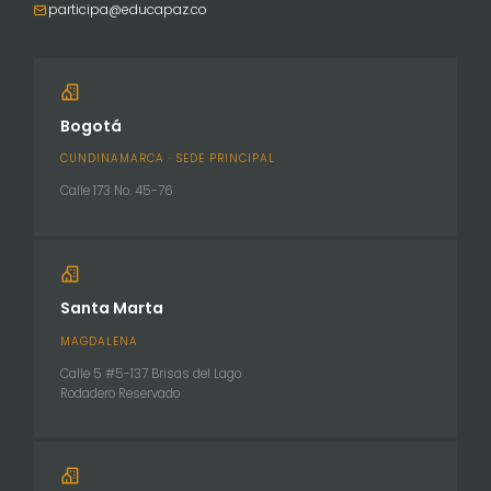
participa@educapaz.co
Bogotá
CUNDINAMARCA · SEDE PRINCIPAL
Calle 173 No. 45-76
Santa Marta
MAGDALENA
Calle 5 #5-137 Brisas del Lago
Rodadero Reservado