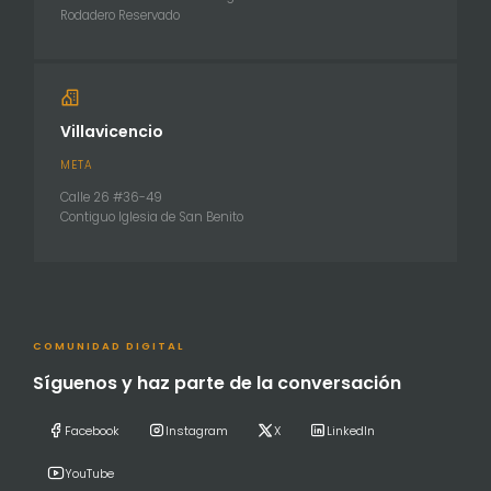
Rodadero Reservado
Villavicencio
META
Calle 26 #36-49
Contiguo Iglesia de San Benito
COMUNIDAD DIGITAL
Síguenos y haz parte de la conversación
Facebook
Instagram
X
LinkedIn
YouTube