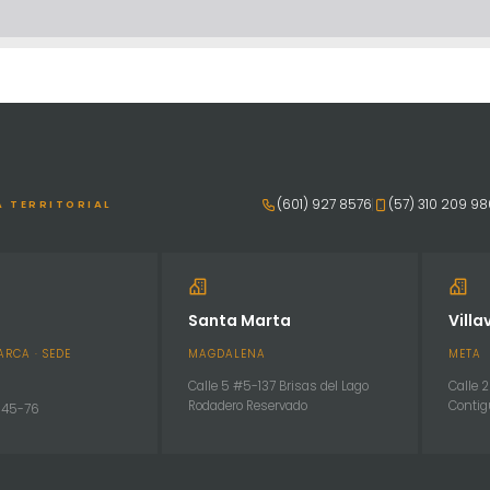
(601) 927 8576
(57) 310 209 9
A TERRITORIAL
Santa Marta
Villa
RCA · SEDE
MAGDALENA
META
Calle 5 #5-137 Brisas del Lago
Calle 
Rodadero Reservado
Contig
. 45-76