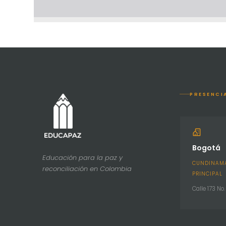
PRESENCI
Bogotá
Educación para la paz y
CUNDINAMA
reconciliación en Colombia
PRINCIPAL
Calle 173 No