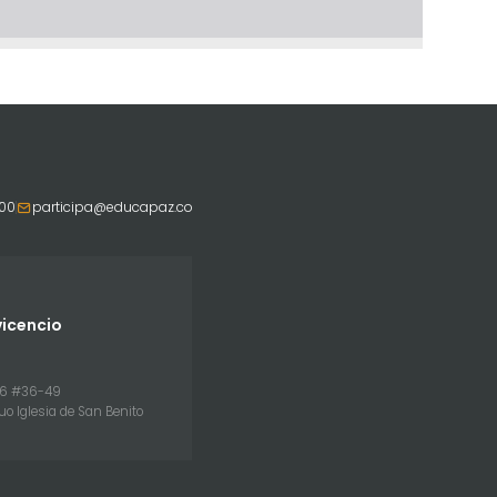
800
participa@educapaz.co
vicencio
26 #36-49
uo Iglesia de San Benito