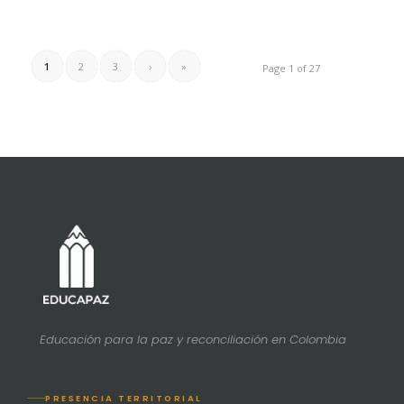
1
2
3
›
»
Page 1 of 27
Educación para la paz y reconciliación en Colombia
PRESENCIA TERRITORIAL