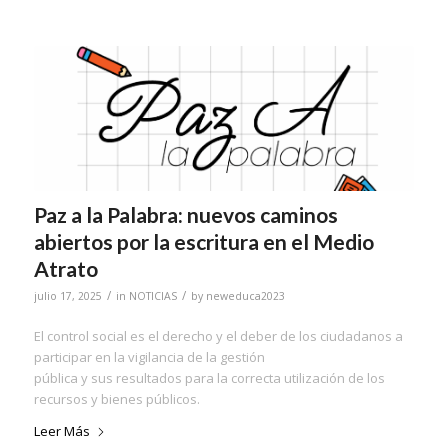
Paz a la Palabra: nuevos caminos
abiertos por la escritura en el Medio
Atrato
/
/
julio 17, 2025
in
NOTICIAS
by
neweduca2023
El control social es el derecho y el deber de los ciudadanos a
participar en la vigilancia de la gestión
pública y sus resultados para la correcta utilización de los
recursos y bienes públicos.
Leer Más