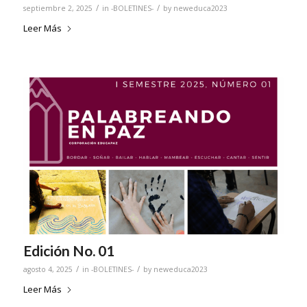
/
/
septiembre 2, 2025
in
-BOLETINES-
by
neweduca2023
Leer Más
Edición No. 01
/
/
agosto 4, 2025
in
-BOLETINES-
by
neweduca2023
Leer Más