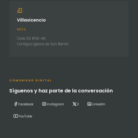
Villavicencio
META
Calle 26 #36-49
Contiguo Iglesia de San Benito
COMUNIDAD DIGITAL
Síguenos y haz parte de la conversación
Facebook
Instagram
X
LinkedIn
YouTube