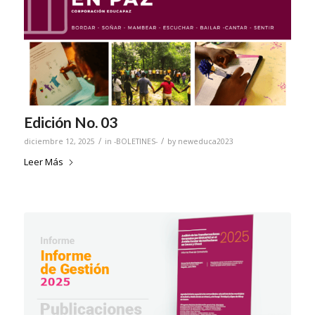
Edición No. 03
/
/
diciembre 12, 2025
in
-BOLETINES-
by
neweduca2023
Leer Más