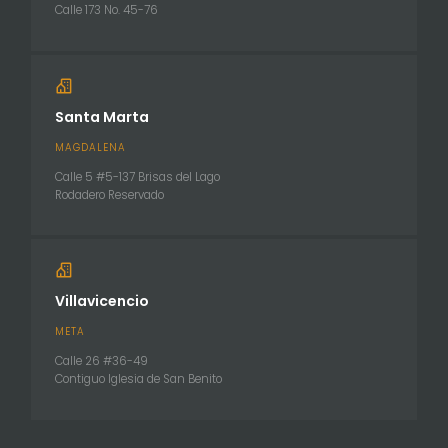
Calle 173 No. 45-76
Santa Marta
MAGDALENA
Calle 5 #5-137 Brisas del Lago
Rodadero Reservado
Villavicencio
META
Calle 26 #36-49
Contiguo Iglesia de San Benito