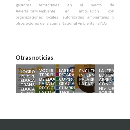
gestores territoriales en el marco de
#AlertaPorMiAmbiente, en articulación con
organizaciones locales, autoridades ambientales y
otros actores del Sistema Nacional Ambiental (SINA).
Otras noticias
VOCES
LAS ESCUELAS
ENCUENTRO
LA JEP Y
LOGROS Y
TERRITORIALES
ESTARÁN EN LA
INTERNACIONAL
EDUCAPAZ
PERSPECTIVAS DE
DE EDUCACIÓN
COP16
PALABRAS PARA
ABREN
EDUCAPAZ PARA LA
PARA LA PAZ:
GRACIAS A LAS
LA PAZ
CONCURSO DE
TRANSFORMACIÓN
RECOGIENDO
CUMBRES
HISTORIAS
EDUCATIVA EN EL
LA COSECHA
TERRITORIALES
SOBRE
CHOCÓ
DE EDUCAPAZ
DE PAZ CON LA
CONSTRUCCI
NATURALEZA
DE PAZ EN
COLEGIOS