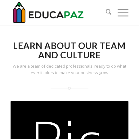
LEARN ABOUT OUR TEAM
AND CULTURE
We are a team of dedicated professionals, ready to do what
ever it takes to make your business grow