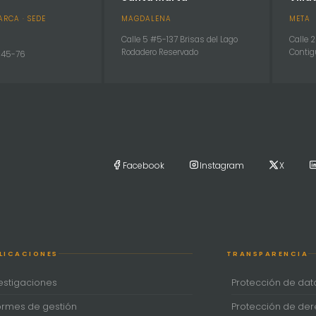
RCA · SEDE
MAGDALENA
META
Calle 5 #5-137 Brisas del Lago
Calle 
Rodadero Reservado
Contig
. 45-76
Facebook
Instagram
X
LICACIONES
TRANSPARENCIA
estigaciones
Protección de dat
ormes de gestión
Protección de de