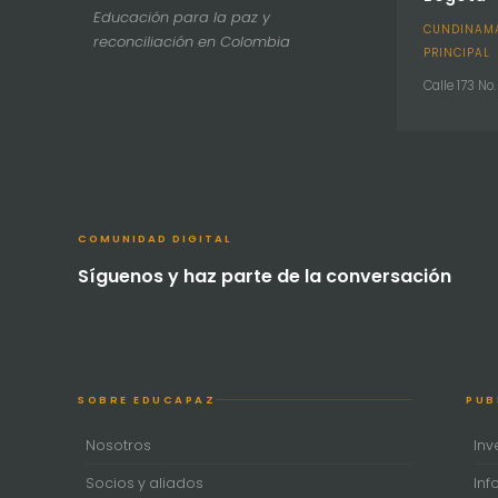
Educación para la paz y
CUNDINAMA
reconciliación en Colombia
PRINCIPAL
Calle 173 No
COMUNIDAD DIGITAL
Síguenos y haz parte de la conversación
SOBRE EDUCAPAZ
PUB
Nosotros
Inv
Socios y aliados
Inf