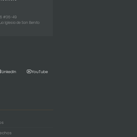
26 #36-49
uo Iglesia de San Benito
LinkedIn
YouTube
os
rechos