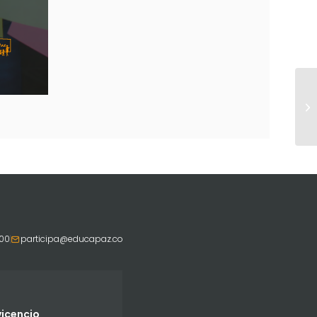
800
participa@educapaz.co
vicencio