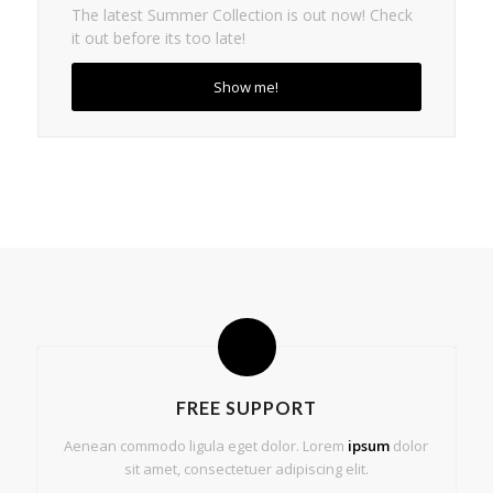
The latest Summer Collection is out now! Check
it out before its too late!
Show me!
FREE SUPPORT
Aenean commodo ligula eget dolor. Lorem
ipsum
dolor
sit amet, consectetuer adipiscing elit.