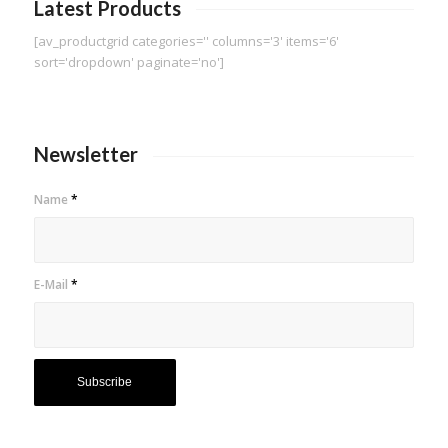
Latest Products
[av_productgrid categories='' columns='3' items='6'
sort='dropdown' paginate='no']
Newsletter
Name
*
E-Mail
*