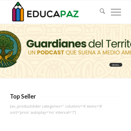
VER MAS...
Top Seller
[av_productslider categories='' columns='4' items='8'
sort='price' autoplay='no' interval='7']