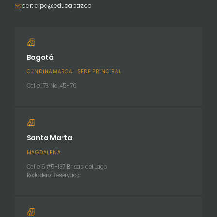
participa@educapaz.co
Bogotá
CUNDINAMARCA · SEDE PRINCIPAL
Calle 173 No. 45-76
Santa Marta
MAGDALENA
Calle 5 #5-137 Brisas del Lago
Rodadero Reservado