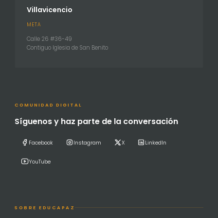
Villavicencio
META
Calle 26 #36-49
Contiguo Iglesia de San Benito
COMUNIDAD DIGITAL
Síguenos y haz parte de la conversación
Facebook
Instagram
X
LinkedIn
YouTube
SOBRE EDUCAPAZ