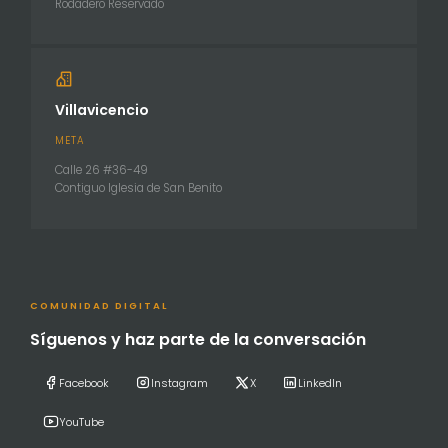
Rodadero Reservado
Villavicencio
META
Calle 26 #36-49
Contiguo Iglesia de San Benito
COMUNIDAD DIGITAL
Síguenos y haz parte de la conversación
Facebook
Instagram
X
LinkedIn
YouTube