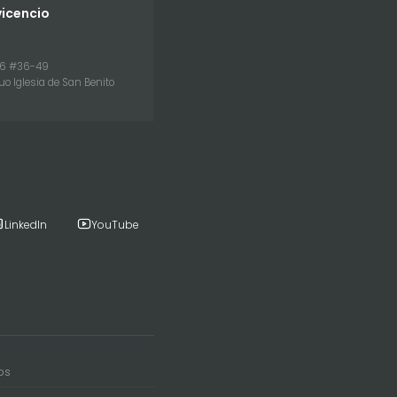
vicencio
26 #36-49
uo Iglesia de San Benito
LinkedIn
YouTube
os