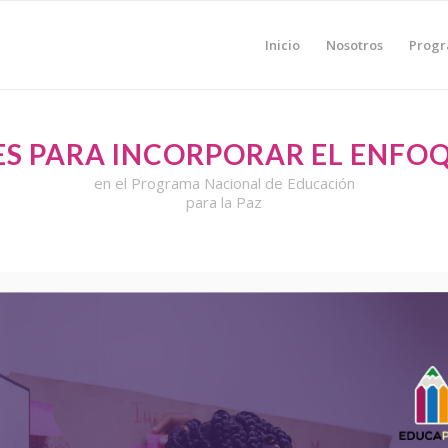
Inicio
Nosotros
Prog
S PARA INCORPORAR EL ENFO
en el Programa Nacional de Educación
para la Paz