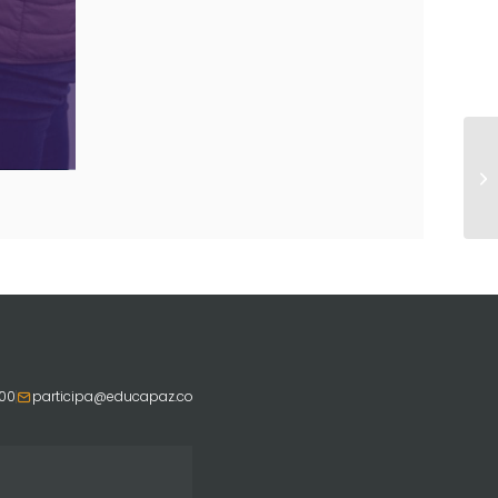
800
participa@educapaz.co