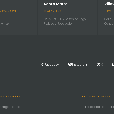
Santa Marta
Villa
RCA · SEDE
MAGDALENA
META
Calle 5 #5-137 Brisas del Lago
Calle 
Rodadero Reservado
Contig
. 45-76
Facebook
Instagram
X
LICACIONES
TRANSPARENCIA
estigaciones
Protección de dat