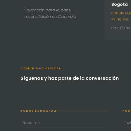
Bogotá
Educación para la paz y
CUNDINAMA
reconciliación en Colombia
PRINCIPAL
Calle 173 No
COMUNIDAD DIGITAL
Síguenos y haz parte de la conversación
SOBRE EDUCAPAZ
PUB
Nosotros
Inv